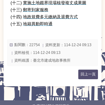
放
(十二)
實施土地鑑界現場核發複丈成果圖
資
(十三)
郵寄到家服務
料
宣
(十四)
地政規費多元繳納及退費方式
告
(十五)
地籍異動即時通
網
站
資
點閱數：
資料更新：
114-12-24 09:13
22754
訊
資料檢視：
114-12-24 09:13
安
全
資料維護：
臺北市建成地政事務所
政
策
回上一頁
隱
私
權
政
策
:::