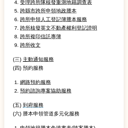
受理跨所隊核發重測地籍調查表
意
交
跨縣市跨所申領地政謄本
流
跨所申領人工登記簿謄本服務
跨所核發英文不動產權利登記證明
網
跨所複印信託專簿
站
導
跨所收文
覽
(三)
主動通知服務
回
(四) 預約服務
首
頁
網路預約服務
English
預約諮詢專案協助服務
陳
(五)
到府服務
情
(六) 謄本申領管道多元化服務
系
統
申領地籍謄本免填書表(隨案謄本)