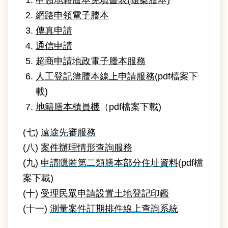
網路申領電子謄本
常
見
傳真申請
問
通信申請
答
超商申請地政電子謄本服務
雙
人工登記簿謄本線上申請服務
(pdf檔案下
語
載)
詞
彙
地籍謄本櫃員機
（pdf檔案下載)
臺
(七)
遠途先審服務
北
(八)
案件辦理情形查詢服務
通
(九)
申請隱匿第二類謄本部分住址資料
(pdf檔
案下載)
政
府
(十)
受理民眾申請設置土地登記印鑑
網
(十一)
測量案件訂期排件線上查詢系統
站
開