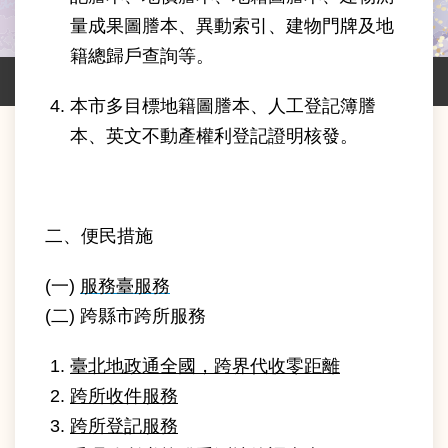
業
量成果圖謄本、異動索引、建物門牌及地
務
資
籍總歸戶查詢等。
訊
本市多目標地籍圖謄本、人工登記簿謄
線
本、英文不動產權利登記證明核發。
上
服
務
網
二、便民措施
路
申
(一)
服務臺服務
辦
(二) 跨縣市跨所服務
主
題
臺北地政通全國，跨界代收零距離
專
跨所收件服務
區
跨所登記服務
民