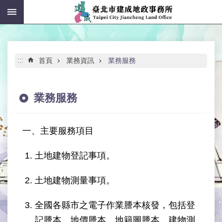
:::
跳到主要內容區塊
進
階
搜
尋
:::
首頁
業務資訊
業務服務
業務服務
公
告
一、主要服務項目
資
訊
土地建物登記事項。
機
土地建物測量事項。
關
介
紹
全國各縣市之電子作業謄本核發，包括登
記謄本、地價謄本、地籍圖謄本、建物測