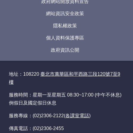
政府網站開放資料宣告
個
網站資訊安全政策
人
資
隱私權政策
料
保
個人資料保護專區
護
專
政府資訊公開
區
政
府
地址：108220
臺北市萬華區和平西路三段120號7至9
資
樓
訊
公
服務時間：星期一至星期五 08:30~17:00 (中午不休息)
開
例假日及國定假日休息
服務專線：(02)2306-2122(
各課室電話
)
傳真電話：(02)2306-2455