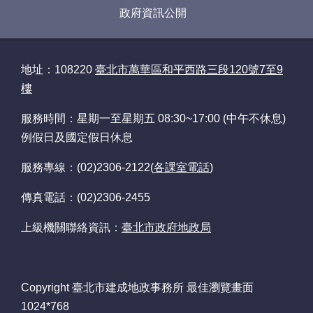
政府資訊公開
常
見
問
答
地址：108220
臺北市萬華區和平西路三段120號7至9
樓
雙
語
服務時間：星期一至星期五 08:30~17:00 (中午不休息)
詞
例假日及國定假日休息
彙
服務專線：(02)2306-2122(
各課室電話
)
臺
北
傳真電話：(02)2306-2455
通
上級機關聯絡資訊：
臺北市政府地政局
政
府
網
Copyright 臺北市建成地政事務所 最佳瀏覽畫面
站
開
1024*768