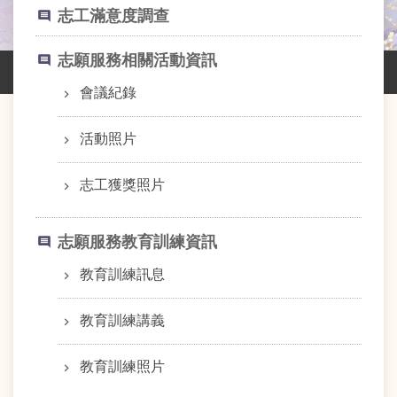
業
志工滿意度調查
務
資
志願服務相關活動資訊
訊
會議紀錄
線
上
服
活動照片
務
志工獲獎照片
網
路
申
志願服務教育訓練資訊
辦
教育訓練訊息
主
題
教育訓練講義
專
區
教育訓練照片
民