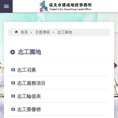
:::
跳到主要內容區塊
進
階
搜
尋
:::
首頁
主題專區
志工園地
志工園地
公
告
志工召募
資
訊
志工服務項目
機
志工輪值表
關
介
紹
志工榮譽榜