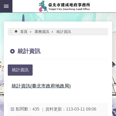
:::
跳到主要內容區塊
進
階
搜
尋
:::
首頁
業務資訊
統計資訊
統計資訊
公
告
統計資訊
資
訊
統計資訊(臺北市政府地政局)
機
關
介
紹
點閱數：
資料更新：
113-03-11 09:06
435