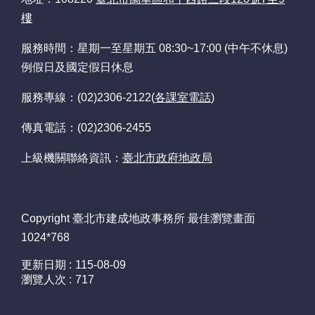
意
樓
交
流
服務時間：星期一至星期五 08:30~17:00 (中午不休息)
例假日及國定假日休息
網
站
服務專線：(02)2306-2122(
各課室電話
)
導
覽
傳真電話：(02)2306-2455
回
上級機關聯絡資訊：
臺北市政府地政局
首
頁
Copyright 臺北市建成地政事務所 最佳瀏覽畫面
English
1024*768
陳
更新日期
115-08-09
情
瀏覽人次
717
系
統