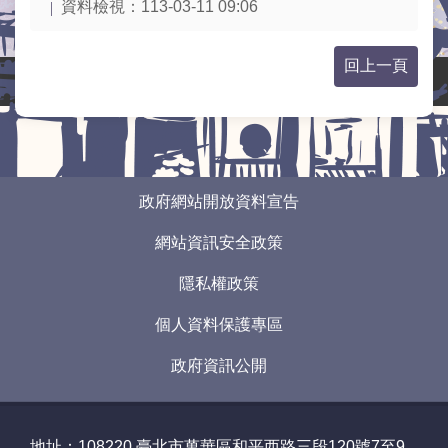
業
資料檢視：
113-03-11 09:06
務
資
回上一頁
訊
線
上
服
務
:::
政府網站開放資料宣告
網
網站資訊安全政策
路
申
隱私權政策
辦
個人資料保護專區
主
題
政府資訊公開
專
區
民
地址：108220
臺北市萬華區和平西路三段120號7至9