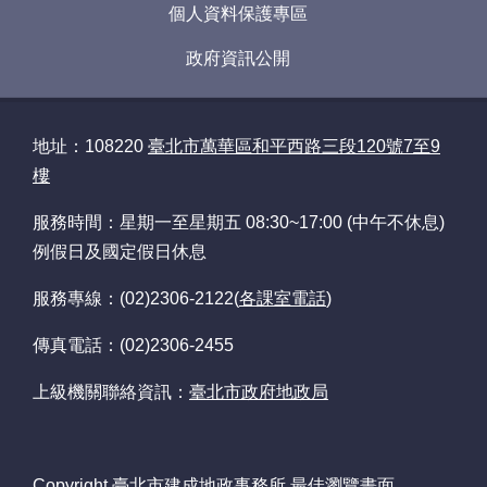
個人資料保護專區
常
見
政府資訊公開
問
答
地址：108220
臺北市萬華區和平西路三段120號7至9
雙
樓
語
詞
服務時間：星期一至星期五 08:30~17:00 (中午不休息)
彙
例假日及國定假日休息
臺
服務專線：(02)2306-2122(
各課室電話
)
北
通
傳真電話：(02)2306-2455
政
上級機關聯絡資訊：
臺北市政府地政局
府
網
站
開
Copyright 臺北市建成地政事務所 最佳瀏覽畫面