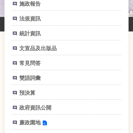
業
施政報告
務
資
法規資訊
訊
統計資訊
線
上
服
文宣品及出版品
務
常見問答
網
路
雙語詞彙
申
辦
預決算
主
題
政府資訊公開
專
區
廉政園地
民