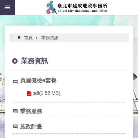
:::
跳到主要內容區塊
進
階
搜
尋
:::
首頁
業務資訊
業務資訊
公
告
買屋健檢e套餐
資
訊
pdf(1.52 MB)
機
業務服務
關
介
紹
施政計畫