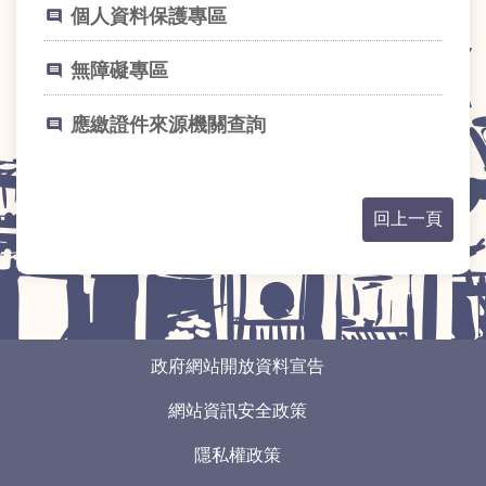
個人資料保護專區
意
交
流
無障礙專區
網
應繳證件來源機關查詢
站
導
覽
回上一頁
回
首
頁
English
:::
政府網站開放資料宣告
陳
網站資訊安全政策
情
系
隱私權政策
統