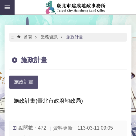
:::
跳到主要內容區塊
進
階
搜
尋
:::
首頁
業務資訊
施政計畫
施政計畫
公
告
施政計畫
資
訊
施政計畫(臺北市政府地政局)
機
關
介
紹
點閱數：
資料更新：
113-03-11 09:05
472