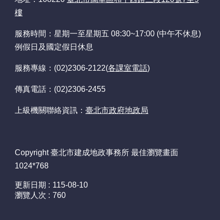
意
樓
交
流
服務時間：星期一至星期五 08:30~17:00 (中午不休息)
例假日及國定假日休息
網
站
服務專線：(02)2306-2122(
各課室電話
)
導
覽
傳真電話：(02)2306-2455
回
上級機關聯絡資訊：
臺北市政府地政局
首
頁
Copyright 臺北市建成地政事務所 最佳瀏覽畫面
English
1024*768
陳
更新日期
115-08-10
情
瀏覽人次
760
系
統