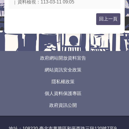
業
資料檢視：
113-03-11 09:05
務
資
回上一頁
訊
線
上
服
務
:::
政府網站開放資料宣告
網
網站資訊安全政策
路
申
隱私權政策
辦
個人資料保護專區
主
題
政府資訊公開
專
區
民
地址：108220
臺北市萬華區和平西路三段120號7至9