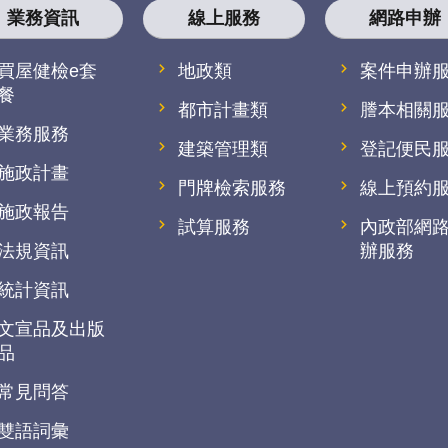
業務資訊
線上服務
網路申辦
買屋健檢e套
地政類
案件申辦
餐
都市計畫類
謄本相關
業務服務
建築管理類
登記便民
施政計畫
門牌檢索服務
線上預約
施政報告
試算服務
內政部網
法規資訊
辦服務
統計資訊
文宣品及出版
品
常見問答
雙語詞彙