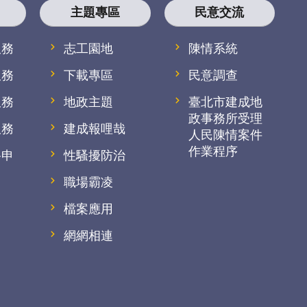
主題專區
民意交流
服務
志工園地
陳情系統
服務
下載專區
民意調查
服務
地政主題
臺北市建成地
政事務所受理
服務
建成報哩哉
人民陳情案件
作業程序
路申
性騷擾防治
職場霸凌
檔案應用
網網相連