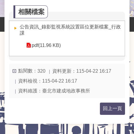
業
務
相關檔案
資
訊
公告資訊_錄影監視系統設置區位更新檔案_行政
課
線
上
pdf(11.96 KB)
服
務
網
點閱數：
資料更新：115-04-22 16:17
320
路
申
資料檢視：115-04-22 16:17
辦
資料維護：臺北市建成地政事務所
主
題
回上一頁
專
區
民