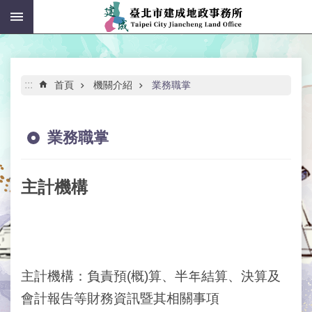
:::
跳到主要內容區塊
進
階
搜
尋
:::
首頁
機關介紹
業務職掌
業務職掌
公
告
主計機構
資
訊
機
關
介
主計機構：負責預(概)算、半年結算、決算及
紹
會計報告等財務資訊暨其相關事項