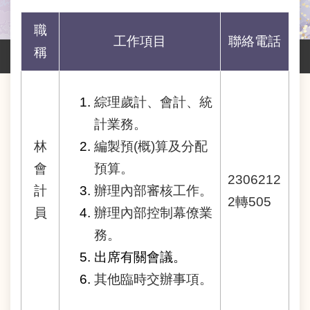
業
務
職
資
工作項目
聯絡電話
訊
稱
線
上
綜理歲計、會計、統
服
務
計業務。
林
編製預(概)算及分配
網
會
預算。
路
2306212
申
計
辦理內部審核工作。
辦
2轉505
員
辦理內部控制幕僚業
主
務。
題
出席有關會議。
專
區
其他臨時交辦事項。
民