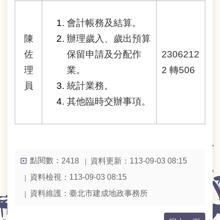
意
交
會計帳務及結算。
流
陳
辦理歲入、歲出預算
網
佐
2306212
保留申請及分配作
站
理
2 轉506
業。
導
覽
員
統計業務。
其他臨時交辦事項。
回
首
頁
English
點閱數：
資料更新：113-09-03 08:15
2418
資料檢視：113-09-03 08:15
陳
情
資料維護：臺北市建成地政事務所
系
統