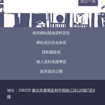
回上一頁
常
見
問
答
:::
政府網站開放資料宣告
雙
語
網站資訊安全政策
詞
彙
隱私權政策
臺
個人資料保護專區
北
通
政府資訊公開
政
府
地址：108220
臺北市萬華區和平西路三段120號7至9
網
樓
站
開