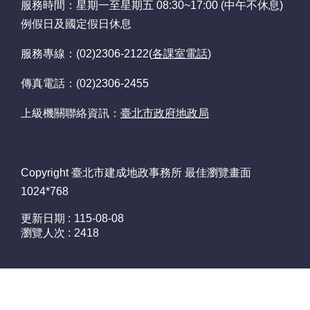
放
服務時間：星期一至星期五 08:30~17:00 (中午不休息)
資
例假日及國定假日休息
料
宣
服務專線：(02)2306-2122(
各課室電話
)
告
傳真電話：(02)2306-2455
網
站
上級機關聯絡資訊：
臺北市政府地政局
資
訊
安
全
Copyright 臺北市建成地政事務所 最佳瀏覽畫面
政
1024*768
策
更新日期
115-08-08
瀏覽人次
2418
隱
私
權
政
策