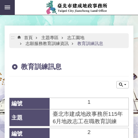
:::
跳到主要內容區塊
進
階
搜
尋
:::
首頁
主題專區
志工園地
志願服務教育訓練資訊
教育訓練訊息
教育訓練訊息
公
告
資
訊
1
機
關
臺北市建成地政事務所115年
介
6月地政志工在職教育訓練
紹
2