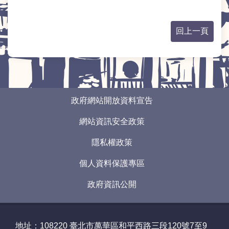
常
見
回上一頁
問
答
雙
語
:::
詞
政府網站開放資料宣告
彙
網站資訊安全政策
臺
北
隱私權政策
通
個人資料保護專區
政
政府資訊公開
府
網
站
開
地址：108220
臺北市萬華區和平西路三段120號7至9