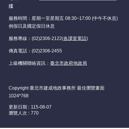
放
樓
資
料
服務時間：星期一至星期五 08:30~17:00 (中午不休息)
宣
告
例假日及國定假日休息
服務專線：(02)2306-2122(
各課室電話
)
網
站
傳真電話：(02)2306-2455
資
訊
上級機關聯絡資訊：
臺北市政府地政局
安
全
政
策
Copyright 臺北市建成地政事務所 最佳瀏覽畫面
1024*768
隱
私
更新日期
115-08-07
權
瀏覽人次
770
政
策